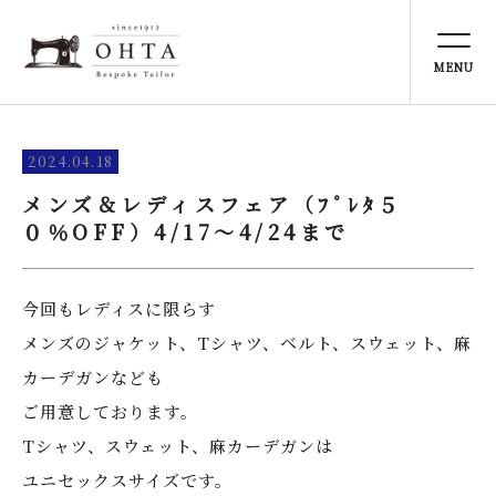
TOP
トップ
NEWS
2024.04.18
お知らせ
メンズ＆レディスフェア（ﾌﾟﾚﾀ５
０％OFF）4/17～4/24まで
ABOUT US
太田洋服店とは
今回もレディスに限らす
SERVICE
事業内容
メンズのジャケット、Tシャツ、ベルト、スウェット、麻
カーデガンなども
ONLINE STORE
ご用意しております。
オンラインストア
Tシャツ、スウェット、麻カーデガンは
ユニセックスサイズです。
PERSONAL COLOR