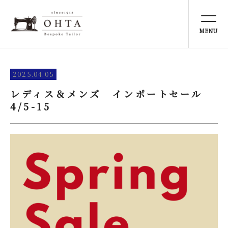
TOP
トップ
NEWS
2025.04.05
お知らせ
レディス＆メンズ インポートセール
4/5-15
ABOUT US
太田洋服店とは
SERVICE
事業内容
ONLINE STORE
オンラインストア
PERSONAL COLOR