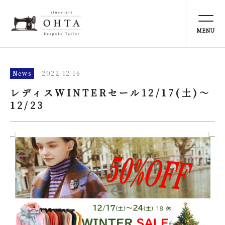
TOP
トップ
NEWS
News
2022.12.16
お知らせ
レディスWINTERセール12/17(土)～
12/23
ABOUT US
太田洋服店とは
SERVICE
事業内容
ONLINE STORE
オンラインストア
PERSONAL COLOR