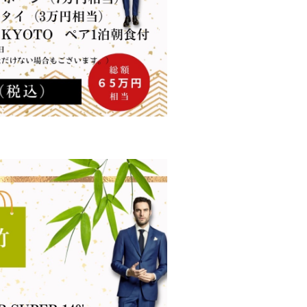
ONLINE STOR
PERSONAL CO
ORDER ITEM
店とは
SHOP INFO
店
ed.