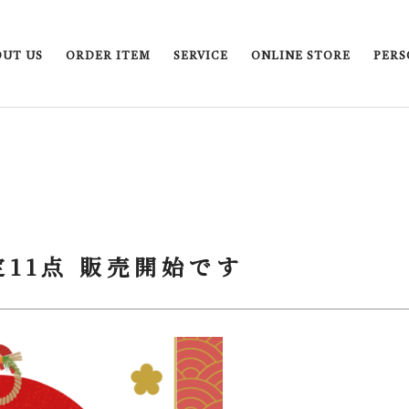
OUT US
ORDER ITEM
SERVICE
ONLINE STORE
PERS
11点 販売開始です